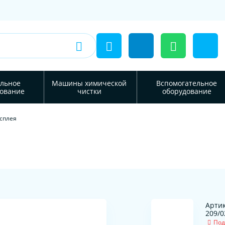
льное
Машины химической
Вспомогательное
ование
чистки
оборудование
сплея
Артик
209/0
Под