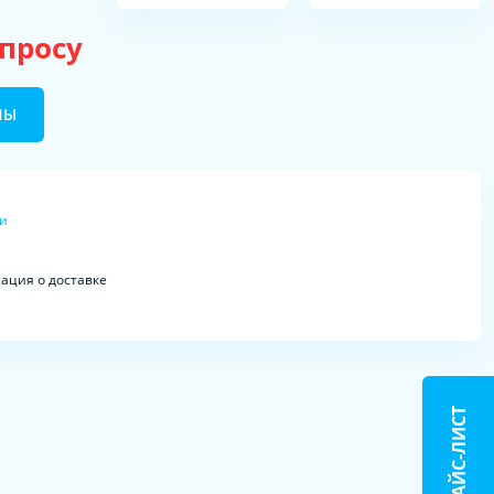
апросу
НЫ
ки
ция о доставке
ПРАЙС-ЛИСТ