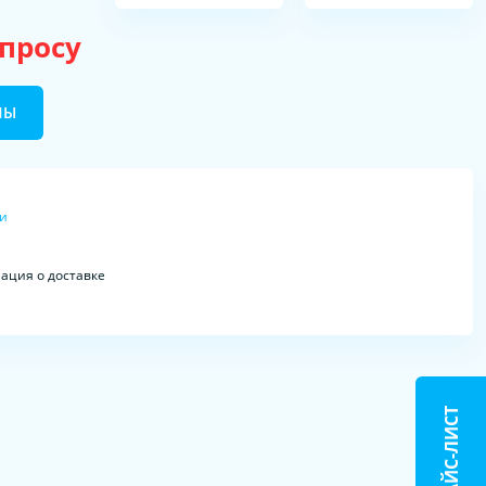
апросу
НЫ
ки
ция о доставке
ПРАЙС-ЛИСТ