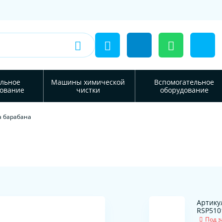
льное
Машины химической
Вспомогательное
ование
чистки
оборудование
а барабана
Артику
RSP510
Под з