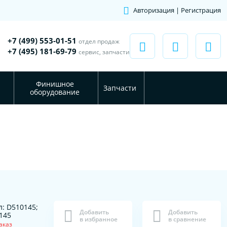
Авторизация | Регистрация
+7 (499) 553-01-51
отдел продаж
+7 (495) 181-69-79
сервис, запчасти
Финишное
Запчасти
оборудование
л: D510145;
Добавить
Добавить
145
в избранное
в сравнение
аказ