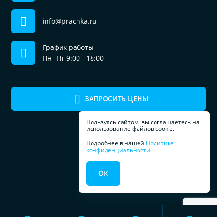
info@prachka.ru
График работы
Пн -Пт 9:00 - 18:00
ЗАПРОСИТЬ ЦЕНЫ
Пользуясь сайтом, вы соглашаетесь на
использование файлов cookie.
Подробнее в нашей
Политике
конфиденциальности
ПРОФЕССИОНАЛЬНОЕ
ОК
ОБОРУДОВАНИЕ
ДЛЯ ПРАЧЕЧЕЧНЫХ