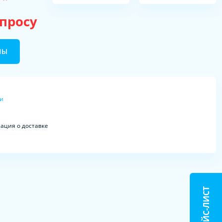
апросу
НЫ
ки
ция о доставке
ПРАЙС-ЛИСТ