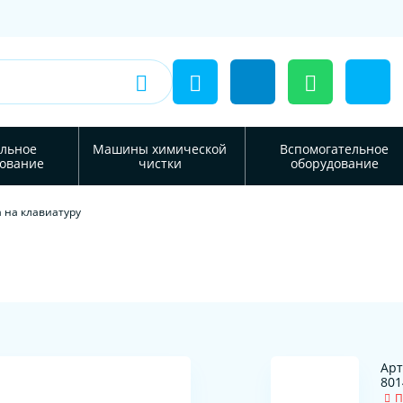
льное
Машины химической
Вспомогательное
ование
чистки
оборудование
 на клавиатуру
Арт
801
П