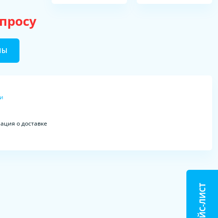
апросу
НЫ
ки
ция о доставке
ПРАЙС-ЛИСТ