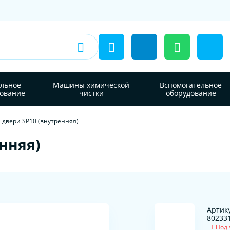
льное
Машины химической
Вспомогательное
ование
чистки
оборудование
 двери SP10 (внутренняя)
нняя)
Артику
80233
Под 