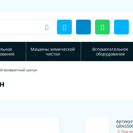
льное
Машины химической
Вспомогательное
ование
чистки
оборудование
й возвратный шатун
н
Артикул
GRA550
Под за