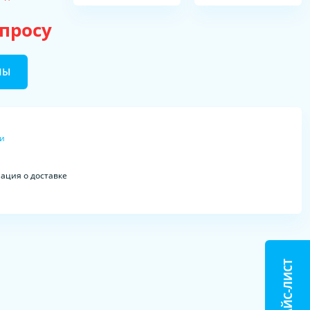
апросу
НЫ
ки
ция о доставке
ПРАЙС-ЛИСТ