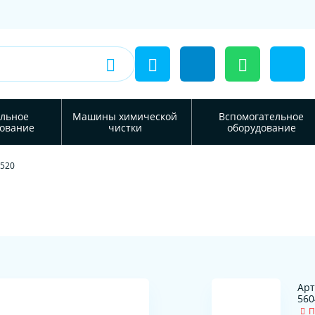
льное
Машины химической
Вспомогательное
ование
чистки
оборудование
X520
Арт
560
П