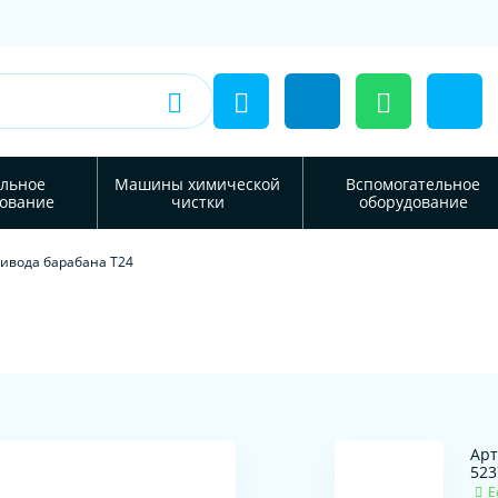
льное
Машины химической
Вспомогательное
ование
чистки
оборудование
ивода барабана T24
Арт
523
Е