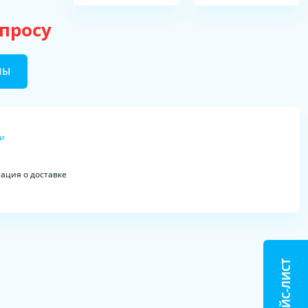
апросу
НЫ
ки
ция о доставке
ПРАЙС-ЛИСТ