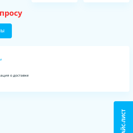
апросу
НЫ
ки
ция о доставке
ПРАЙС-ЛИСТ