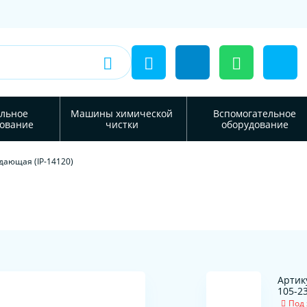
льное
Машины химической
Вспомогательное
ование
чистки
оборудование
дающая (IP-14120)
Артик
105-2
Под 