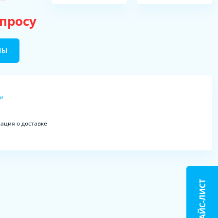
апросу
НЫ
ки
ция о доставке
ПРАЙС-ЛИСТ