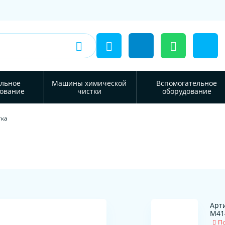
льное
Машины химической
Вспомогательное
ование
чистки
оборудование
тка
Арти
М41
По