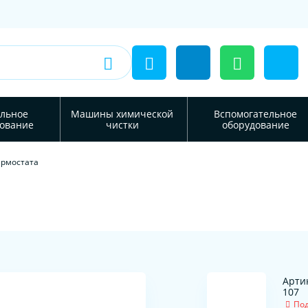
льное
Машины химической
Вспомогательное
ование
чистки
оборудование
ермостата
Артик
107
Под