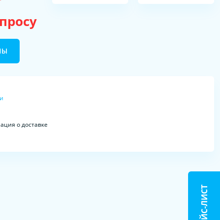
апросу
НЫ
ки
ция о доставке
ПРАЙС-ЛИСТ