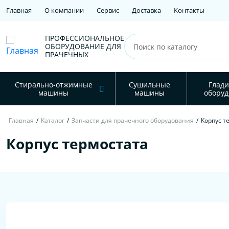
Главная
О компании
Сервис
Доставка
Контакты
ПРОФЕССИОНАЛЬНОЕ
ОБОРУДОВАНИЕ ДЛЯ
ПРАЧЕЧНЫХ
Стирально-отжимные
Сушильные
Глади
машины
машины
оборуд
Главная
/
Каталог
/
Запчасти для прачечного оборудования
/
Корпус т
Корпус термостата