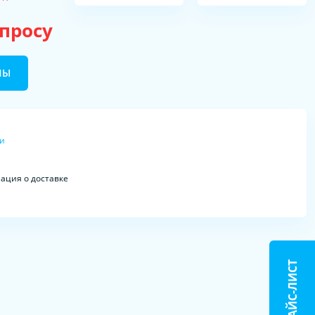
апросу
НЫ
ки
ция о доставке
ПРАЙС-ЛИСТ