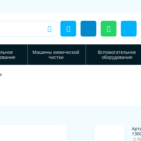
льное
Машины химической
Вспомогательное
ование
чистки
оборудование
р
Арт
130
П