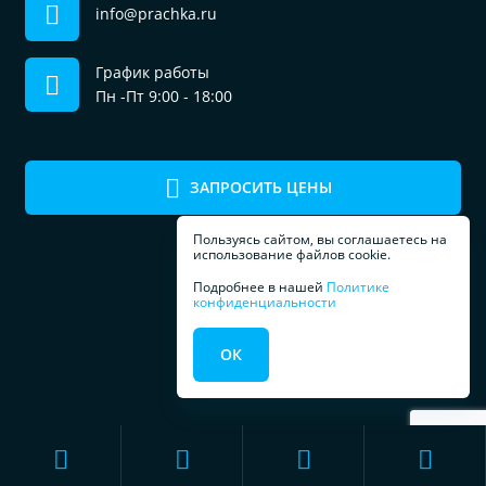
info@prachka.ru
График работы
Пн -Пт 9:00 - 18:00
ЗАПРОСИТЬ ЦЕНЫ
Пользуясь сайтом, вы соглашаетесь на
использование файлов cookie.
Подробнее в нашей
Политике
конфиденциальности
ПРОФЕССИОНАЛЬНОЕ
ОК
ОБОРУДОВАНИЕ
ДЛЯ ПРАЧЕЧЕЧНЫХ