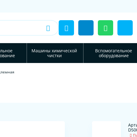
льное
Машины химической
Вспомогательное
ование
чистки
оборудование
клемная
Арт
D50
П