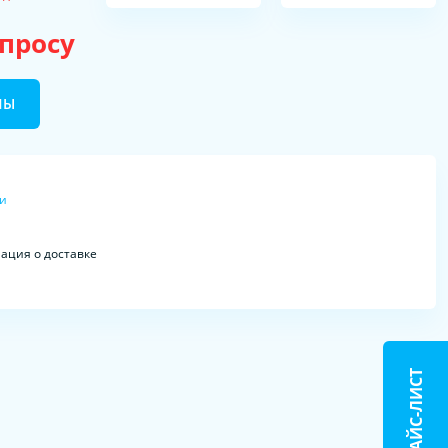
апросу
НЫ
ки
ция о доставке
ПРАЙС-ЛИСТ