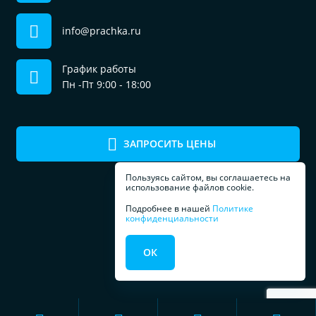
info@prachka.ru
График работы
Пн -Пт 9:00 - 18:00
ЗАПРОСИТЬ ЦЕНЫ
Пользуясь сайтом, вы соглашаетесь на
использование файлов cookie.
Подробнее в нашей
Политике
конфиденциальности
ПРОФЕССИОНАЛЬНОЕ
ОК
ОБОРУДОВАНИЕ
ДЛЯ ПРАЧЕЧЕЧНЫХ