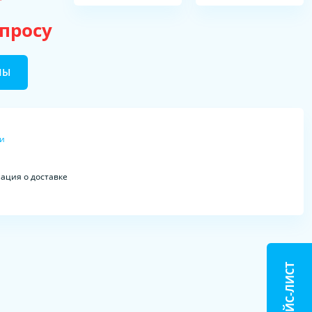
апросу
НЫ
ки
ция о доставке
ПРАЙС-ЛИСТ