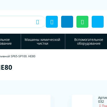
льное
Машины химической
Вспомогательное
ование
чистки
оборудование
ливной SP65-SP100. HE80
HE80
Артик
032
Под