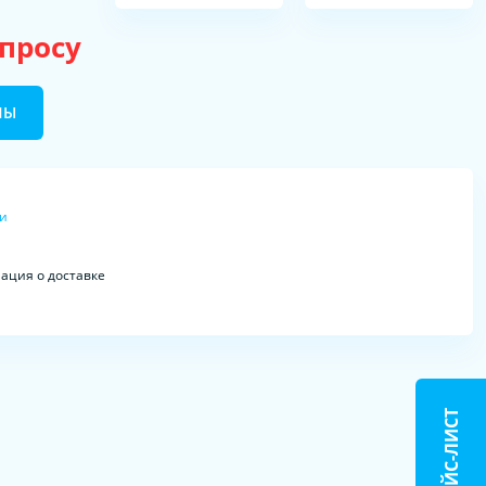
апросу
НЫ
ки
ция о доставке
ПРАЙС-ЛИСТ