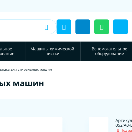
льное
Машины химической
Вспомогательное
ование
чистки
оборудование
замка для стиральных машин
ных машин
Артикул
052;A0-
Под за