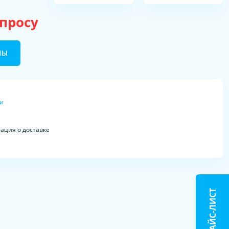
апросу
НЫ
ки
ция о доставке
ПРАЙС-ЛИСТ