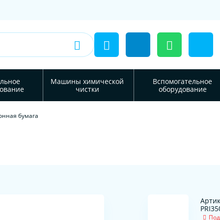
льное
Машины химической
Вспомогательное
ование
чистки
оборудование
онная бумага
Артик
PRI35
Под