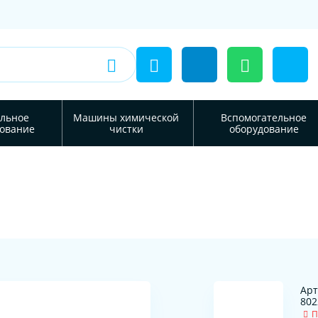
льное
Машины химической
Вспомогательное
ование
чистки
оборудование
Арт
802
П