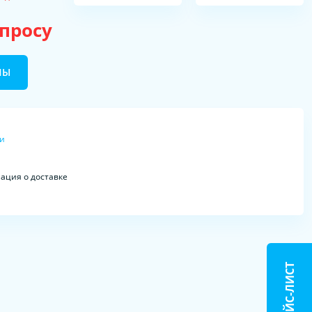
апросу
НЫ
ки
ция о доставке
ПРАЙС-ЛИСТ