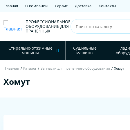
Главная
О компании
Сервис
Доставка
Контакты
ПРОФЕССИОНАЛЬНОЕ
ОБОРУДОВАНИЕ ДЛЯ
ПРАЧЕЧНЫХ
Стирально-отжимные
Сушильные
Глади
машины
машины
оборуд
Главная
/
Каталог
/
Запчасти для прачечного оборудования
/
Хомут
Хомут