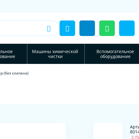
льное
Машины химической
Вспомогательное
ование
чистки
оборудование
р (без клапана)
Арт
801
П