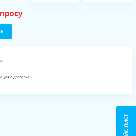
апросу
НЫ
ки
ция о доставке
ПРАЙС-ЛИСТ