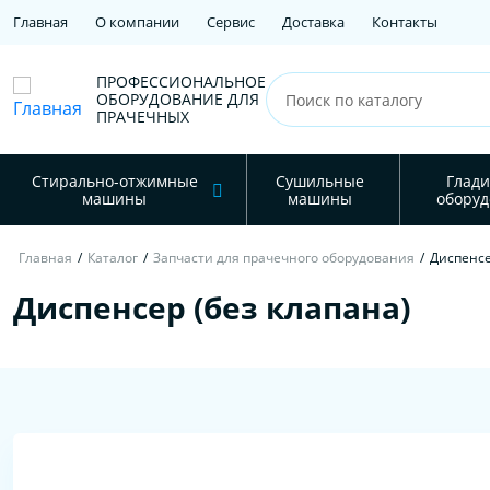
Главная
О компании
Сервис
Доставка
Контакты
ПРОФЕССИОНАЛЬНОЕ
ОБОРУДОВАНИЕ ДЛЯ
ПРАЧЕЧНЫХ
Стирально-отжимные
Сушильные
Глади
машины
машины
оборуд
Главная
/
Каталог
/
Запчасти для прачечного оборудования
/
Диспенсе
Диспенсер (без клапана)