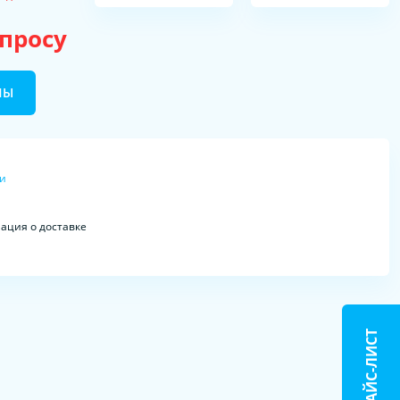
апросу
НЫ
ки
ция о доставке
ПРАЙС-ЛИСТ