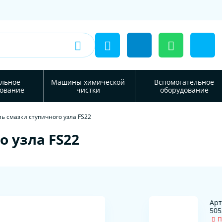
льное
Машины химической
Вспомогательное
ование
чистки
оборудование
ь смазки ступичного узла FS22
 узла FS22
Арт
505
П