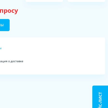
апросу
НЫ
ки
ция о доставке
ПРАЙС-ЛИСТ