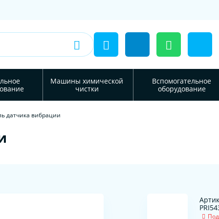
льное
Машины химической
Вспомогательное
ование
чистки
оборудование
ль датчика вибрации
и
Артик
PRI54
Под