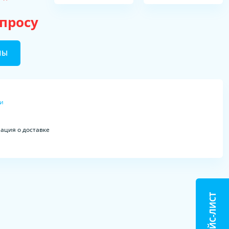
апросу
НЫ
ки
ция о доставке
ПРАЙС-ЛИСТ