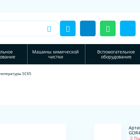
льное
Машины химической
Вспомогательное
ование
чистки
оборудование
емпературы SC65
Арти
GOR4
По