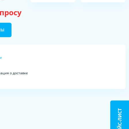
апросу
НЫ
ки
ция о доставке
ПРАЙС-ЛИСТ