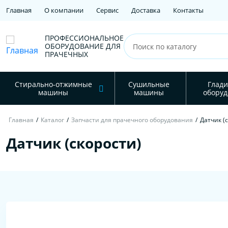
Главная
О компании
Сервис
Доставка
Контакты
ПРОФЕССИОНАЛЬНОЕ
ОБОРУДОВАНИЕ ДЛЯ
ПРАЧЕЧНЫХ
Стирально-отжимные
Сушильные
Глади
машины
машины
оборуд
Главная
/
Каталог
/
Запчасти для прачечного оборудования
/
Датчик (
Датчик (скорости)