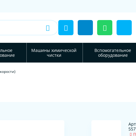
льное
Машины химической
Вспомогательное
ование
чистки
оборудование
скорости)
Арт
557
П