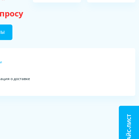
апросу
НЫ
ки
ция о доставке
ПРАЙС-ЛИСТ