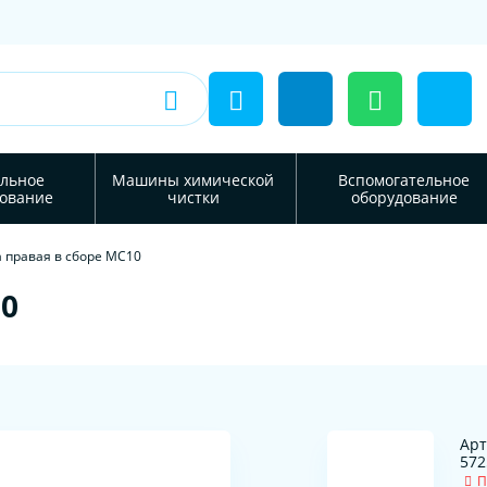
льное
Машины химической
Вспомогательное
ование
чистки
оборудование
 правая в сборе MC10
10
Арт
572
П