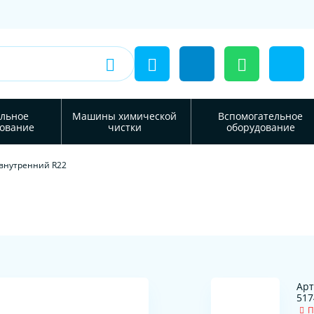
льное
Машины химической
Вспомогательное
ование
чистки
оборудование
внутренний R22
Арт
517
П