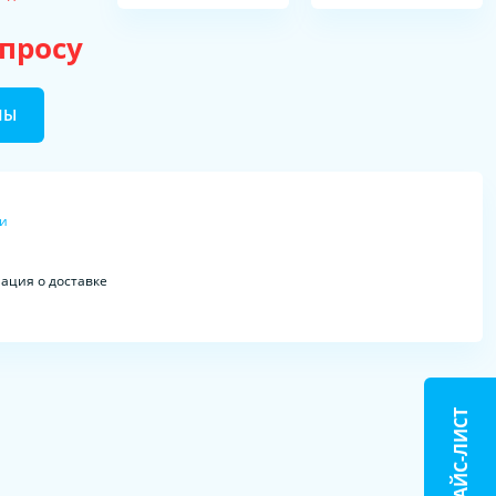
апросу
НЫ
ки
ция о доставке
ПРАЙС-ЛИСТ