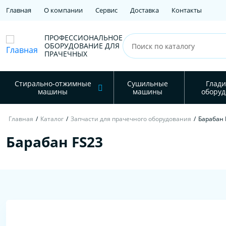
Главная
О компании
Сервис
Доставка
Контакты
ПРОФЕССИОНАЛЬНОЕ
ОБОРУДОВАНИЕ ДЛЯ
ПРАЧЕЧНЫХ
Стирально-отжимные
Сушильные
Глади
машины
машины
оборуд
Главная
/
Каталог
/
Запчасти для прачечного оборудования
/
Барабан 
Барабан FS23