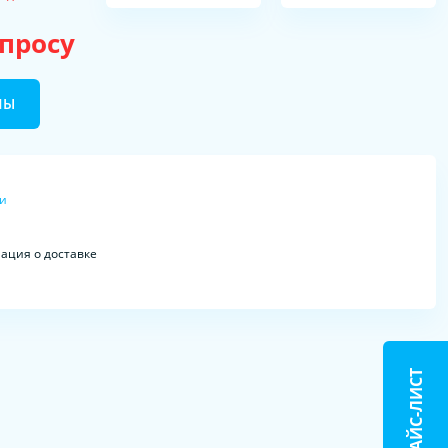
апросу
НЫ
ки
ция о доставке
ПРАЙС-ЛИСТ