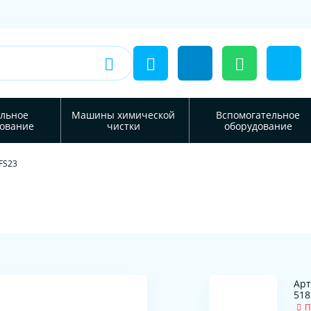
льное
Машины химической
Вспомогательное
ование
чистки
оборудование
FS23
Арт
518
П