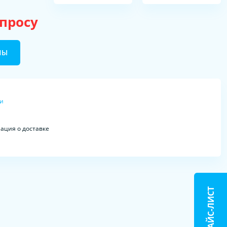
апросу
НЫ
ки
ция о доставке
ПРАЙС-ЛИСТ