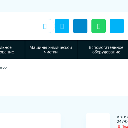
льное
Машины химической
Вспомогательное
ование
чистки
оборудование
атор
Артик
247/0
Под