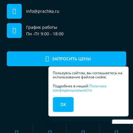
info@prachka.ru
График работы
Пн -Пт 9:00 - 18:00
ЗАПРОСИТЬ ЦЕНЫ
Пользуясь сайтом, вы соглашаетесь на
использование файлов cookie.
Подробнее в нашей
Политике
конфиденциальности
ПРОФЕССИОНАЛЬНОЕ
ОК
ОБОРУДОВАНИЕ
ДЛЯ ПРАЧЕЧЕЧНЫХ