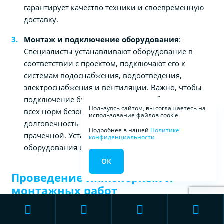
гарантирует качество техники и своевременную
доставку.
Монтаж и подключение оборудования
:
Специалисты устанавливают оборудование в
соответствии с проектом, подключают его к
системам водоснабжения, водоотведения,
электроснабжения и вентиляции. Важно, чтобы
подключение было выполнено с соблюдением
Пользуясь сайтом, вы соглашаетесь на
всех норм безопасности, что гарантирует
использование файлов cookie.
долговечность и бесперебойную работу
Подробнее в нашей
Политике
прачечной. Установка включает также калибровку
конфиденциальности
оборудования и проверку всех его функций.
ОК
Проведение инженерных и
монтажных работ
Для того чтобы прачечная могла работать
эффективно, необходимо провести комплекс