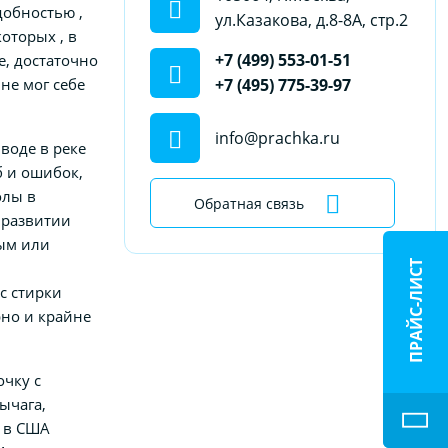
добностью ,
ул.Казакова, д.8-8А, стр.2
оторых , в
+7 (499) 553-01-51
е, достаточно
не мог себе
+7 (495) 775-39-97
info@prachka.ru
воде в реке
б и ошибок,
олы в
Обратная связь
 развитии
ным или
ПРАЙС-ЛИСТ
с стирки
рно и крайне
очку с
ычага,
г в США