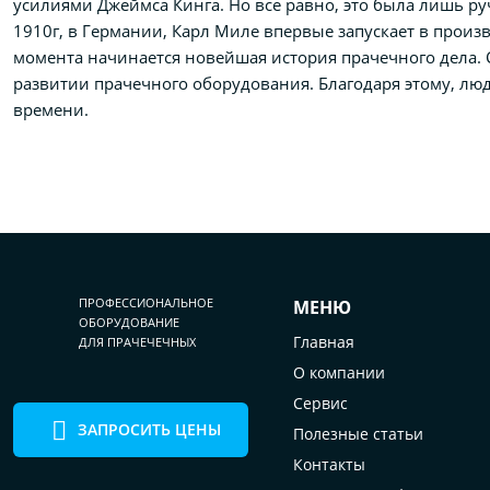
усилиями Джеймса Кинга. Но все равно, это была лишь ру
1910г, в Германии, Карл Миле впервые запускает в прои
момента начинается новейшая история прачечного дела. 
развитии прачечного оборудования. Благодаря этому, люд
времени.
ПРОФЕССИОНАЛЬНОЕ
МЕНЮ
ОБОРУДОВАНИЕ
Главная
ДЛЯ ПРАЧЕЧЕЧНЫХ
О компании
Сервис
ЗАПРОСИТЬ ЦЕНЫ
Полезные статьи
Контакты