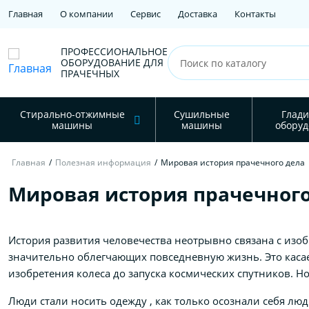
Главная
О компании
Сервис
Доставка
Контакты
ПРОФЕССИОНАЛЬНОЕ
ОБОРУДОВАНИЕ ДЛЯ
ПРАЧЕЧНЫХ
Стирально-отжимные
Сушильные
Глади
машины
машины
оборуд
Главная
/
Полезная информация
/
Мировая история прачечного дела
Мировая история прачечного
История развития человечества неотрывно связана с из
значительно облегчающих повседневную жизнь. Это касае
изобретения колеса до запуска космических спутников. Но 
Люди стали носить одежду , как только осознали себя люд