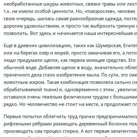
необработанные шкуры животных, связки травы или листь
т.к. не имели особой ценности. Но, «повзрослев», челове
свою очередь, шилась самая разнообразная одежда, постел
дорогим удовольствием, и просто так выбросить грязную 
позволить. Вот здесь и начинается наша интереснейшая 
Ещё в древних цивилизациях, таких как Шумерская, Египет
или на берегах озёр и морей, просто замачивая его, а по
люди придумали щёлок, как первое моющее средство. Его
обычной воде. Добавляя щелок в воду, значительно обле
прачечного дела стало изобретение мыла. По сути, это с
животным жиром. Такая комбинация позволяла сильно сн
обрабатываемой ткани) и, одновременно с этим , увеличи
оставался очень тяжёлым физическим трудом с большими 
редко. Но человечество не стоит на месте, а продолжает 
Первые попытки облегчить труд прачки предпринимались 
рифлеными рёбрами размещать деревянный бочонок поме
производить сам процесс стирки. А вот первая запатенто