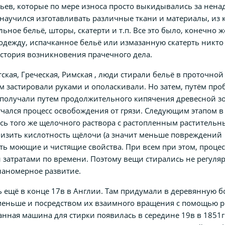
ев, которые по мере износа просто выкидывались за нена
к научился изготавливать различные ткани и материалы, из к
ьное бельё, шторы, скатерти и т.п. Все это было, конечно ж
одежду, испачканное бельё или измазанную скатерть никто 
история возникновения прачечного дела.
ская, Греческая, Римская , люди стирали бельё в проточной 
том застировали руками и ополаскивали. Но затем, путём про
 получали путем продолжительного кипячения древесной з
гчался процесс освобождения от грязи. Следующим этапом в
месь того же щелочного раствора с растопленным раститель
изить кислотность щёлочи (а значит меньше повреждений
ть моющие и чистящие свойства. При всем при этом, процес
затратами по времени. Поэтому вещи стирались не регуля
планомерное развитие.
ещё в конце 17в в Англии. Там придумали в деревянную б
ньше и посредством их взаимного вращения с помощью р
ванная машина для стирки появилась в середине 19в в 1851