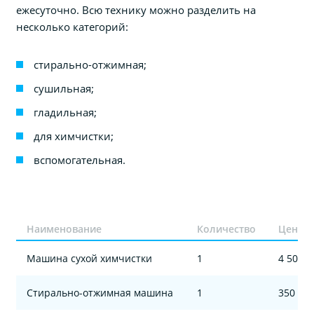
ежесуточно. Всю технику можно разделить на
несколько категорий:
стирально-отжимная;
сушильная;
гладильная;
для химчистки;
вспомогательная.
Наименование
Количество
Цена за
Машина сухой химчистки
1
4 500 
Стирально-отжимная машина
1
350 00