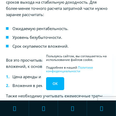
сроков выхода на стабильную доходность. Для
более-менее точного расчета затратной части нужно
заранее рассчитать:
Ожидаемую рентабельность.
Уровень безубыточности.
Срок окупаемости вложений.
Пользуясь сайтом, вы соглашаетесь на
Все это просчитывается исходя из суммы начальных
использование файлов cookie.
вложений, к основным статьям которых относятся:
Подробнее в нашей
Политике
конфиденциальности
Цена аренды и оборудования.
ОК
Вложения в ремонт помещения.
Также необходимо учитывать ежемесячные траты,
такие как коммунальные услуги, аренду, затраты на
обслуживание техники. В дальнейшем техника
потребует не только обслуживания, но и ремонта