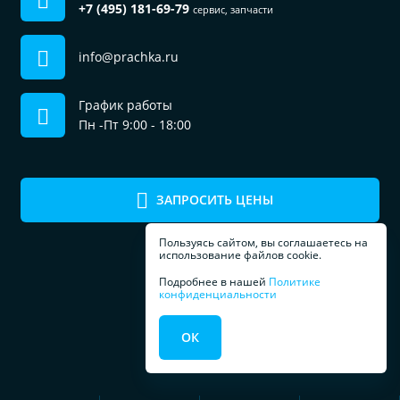
+7 (495) 181-69-79
сервис, запчасти
info@prachka.ru
График работы
Пн -Пт 9:00 - 18:00
ЗАПРОСИТЬ ЦЕНЫ
Пользуясь сайтом, вы соглашаетесь на
использование файлов cookie.
Подробнее в нашей
Политике
конфиденциальности
ПРОФЕССИОНАЛЬНОЕ
ОК
ОБОРУДОВАНИЕ
ДЛЯ ПРАЧЕЧЕЧНЫХ